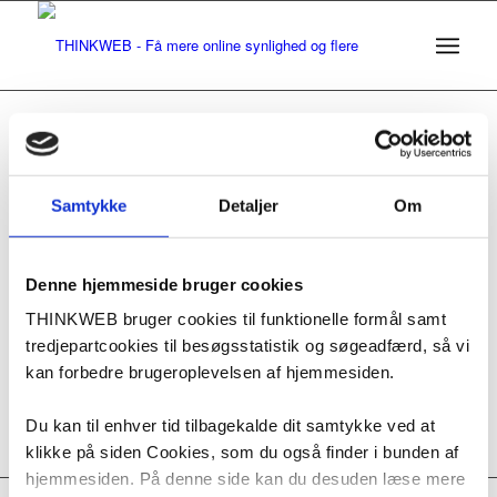
Tag Archive for:
#shopitfy
Samtykke
Detaljer
Om
e-handel l Boost online salget
Der spirer måske digitale muligheder for din forretning ved at
Denne hjemmeside bruger cookies
flytte offline-salget over til online?
THINKWEB bruger cookies til funktionelle formål samt
Læs mere
tredjepartcookies til besøgsstatistik og søgeadfærd, så vi
kan forbedre brugeroplevelsen af hjemmesiden.
Du kan til enhver tid tilbagekalde dit samtykke ved at
klikke på siden Cookies, som du også finder i bunden af
hjemmesiden. På denne side kan du desuden læse mere