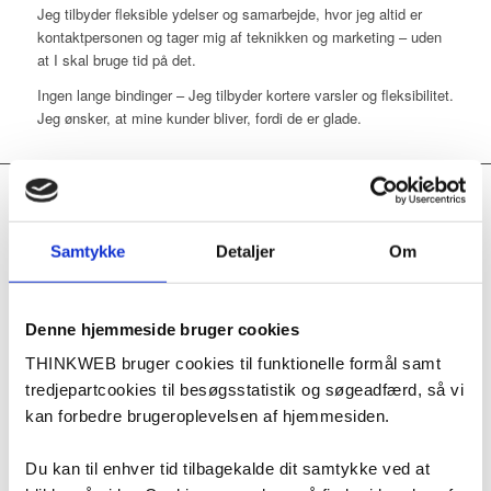
Jeg tilbyder fleksible ydelser og samarbejde, hvor jeg altid er
kontaktpersonen og tager mig af teknikken og marketing – uden
at I skal bruge tid på det.
Ingen lange bindinger – Jeg tilbyder kortere varsler og fleksibilitet.
Jeg ønsker, at mine kunder bliver, fordi de er glade.
Jeg drømmer om…
Samtykke
Detaljer
Om
At skabe succes for hver enkelt kunde.
Min tilgang er at få etableret en langtidsholdbart digital
Denne hjemmeside bruger cookies
marketingløsning, hvor digitale værktøjerne tilfører kunden indsigt
THINKWEB bruger cookies til funktionelle formål samt
i effekten af marketingindsatser på tværs af kanalerne og
tredjepartcookies til besøgsstatistik og søgeadfærd, så vi
målgrupper samt hjælpe dem til at skabe retning baseret på
indsigter.
kan forbedre brugeroplevelsen af hjemmesiden.
AI som din assistent — uden for meget
Du kan til enhver tid tilbagekalde dit samtykke ved at