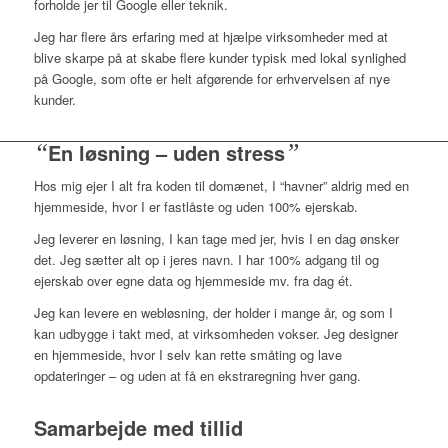
forholde jer til Google eller teknik.
Jeg har flere års erfaring med at hjælpe virksomheder med at
blive skarpe på at skabe flere kunder typisk med lokal synlighed
på Google, som ofte er helt afgørende for erhvervelsen af nye
kunder.
“
En løsning – uden stress
”
Hos mig ejer I alt fra koden til domænet, I “havner” aldrig med en
hjemmeside, hvor I er fastlåste og uden 100% ejerskab.
Jeg leverer en løsning, I kan tage med jer, hvis I en dag ønsker
det. Jeg sætter alt op i jeres navn. I har 100% adgang til og
ejerskab over egne data og hjemmeside mv. fra dag ét.
Jeg kan levere en webløsning, der holder i mange år, og som I
kan udbygge i takt med, at virksomheden vokser. Jeg designer
en hjemmeside, hvor I selv kan rette småting og lave
opdateringer – og uden at få en ekstraregning hver gang.
Samarbejde med tillid