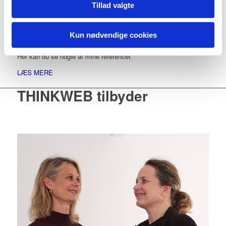
Tillad valgte
Jeg arbejder med små og mellemstore virksomheder i forskellige
Kun nødvendige cookies
brancher såsom advokat, tandlæge, terapeut og life science.
Her kan du se nogle af mine referencer.
LÆS MERE
THINKWEB tilbyder