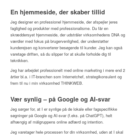
En hjemmeside, der skaber tillid
Jeg designer en professionel hjemmeside, der afspejler jeres
faglighed og produkter med professionalisme. Du får en
skræddersyet hjemmeside, der udstråler virksomhedens DNA og
værdier med fokus på brugervenlighed, der understøtter
kunderejsen og konverterer besøgende til kunder. Jeg kan også
varetage driften, så du slipper for at skulle forholde dig til
teknikken.
Jeg har arbejdet professionelt med online marketing i mere end 2
årtier bl.a. i IT-branchen som Internetchef, strategikonsulent og
frem til nu i min virksomhed THINKWEB.
Vær synlig – på Google og AI-svar
Jeg sørger for, at I er synlige på de lokale eller fagspecifikke
søgninger på Google og AI-svar (f.eks. på ChatGPT), helt
afhængig af målgruppens online adfærd og intention.
Jeg varetager hele processen for din virksomhed, uden at I skal