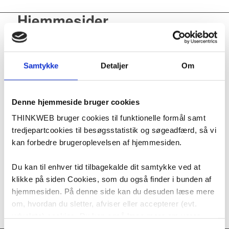
Hjemmesider
Samtykke
Detaljer
Om
Jeg designer en WordPress
hjemmeside
, der er professionel og
gennemarbejdet i et lækkert design, og hvor dine kunders behov
Denne hjemmeside bruger cookies
er i fokus, og som du nemt kan vedligeholde.
THINKWEB bruger cookies til funktionelle formål samt
Brugervenlig
– Nem og intuitiv struktur. Med få klik, får kunden
tredjepartcookies til besøgsstatistik og søgeadfærd, så vi
det indhold, de gerne vil se
kan forbedre brugeroplevelsen af hjemmesiden.
Flere kundehenvendelser
– Siden er designet, så kunden nemt
kan kontakte dig, booke et møde eller bestille en tid
Responsivt design
– Antallet af mobile brugere stiger, og derfor
Du kan til enhver tid tilbagekalde dit samtykke ved at
er der fokus på, at hjemmesiden er optimeret til mobile enheder
klikke på siden Cookies, som du også finder i bunden af
En langtidsholdbar løsning
– Du kan videreudvikle
hjemmesiden. På denne side kan du desuden læse mere
hjemmesiden, i takt med at din virksomhed vokser
om, hvordan du sletter, afviser eller accepterer (evt.
LÆS MERE OM HJEMMESIDER
udvalgte) cookies. Du kan også læse mere om vores
behandling af persondata, som du kan finde i bunden af