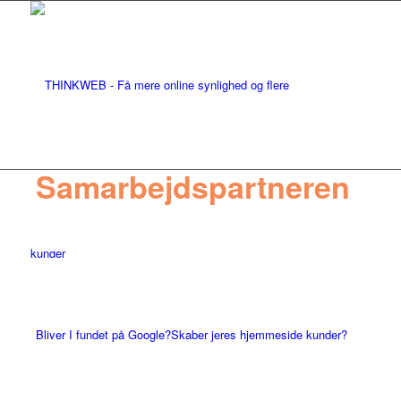
Samarbejdspartneren
Jeg hjælper virksomheder med at få
kunder gennem en professionel
hjemmeside, der skaber tillid,
konverterer besøgende og
gør jer synlige online.
Bliver I fundet på Google?
Skaber jeres hjemmeside kunder?