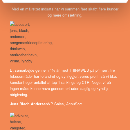
Med en målrettet indsats har vi sammen fået skabt flere kunder
og mere omsætning.
Et samarbejde gennem 1½ år med THINKWEB på primært fire
fokusområder har forandret og synliggjort vores profil, så vi bl.a.
konstant øger antallet af top-1 rankings og CTR. Noget vi på
ingen måde kunne have gennemført uden saglig og kyndig
rådgivning.
Jens Blach Andersen
VP Sales, AcouSort