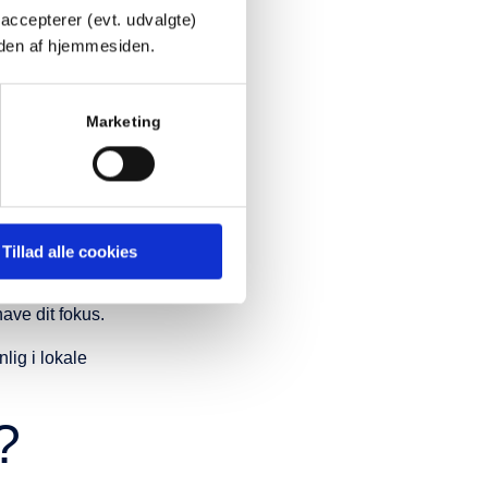
SEO
accepterer (evt. udvalgte)
nden af hjemmesiden.
Marketing
okale søgninger.
e Virum”, “advokat
p-adresse viser
Tillad alle cookies
ave dit fokus.
lig i lokale
?