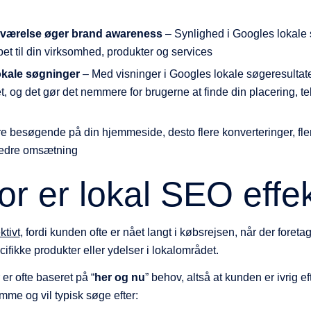
deværelse øger brand awareness
– Synlighed i Googles lokale 
t til din virksomhed, produkter og services
okale søgninger
– Med visninger i Googles lokale søgeresultater
, og det gør det nemmere for brugerne at finde din placering, 
re besøgende på din hjemmeside, desto flere konverteringer, fl
 bedre omsætning
or er lokal SEO effek
ktivt
, fordi kunden ofte er nået langt i købsrejsen, når der foret
ifikke produkter eller ydelser i lokalområdet.
er ofte baseret på “
her og nu
” behov, altså at kunden er ivrig ef
me og vil typisk søge efter: