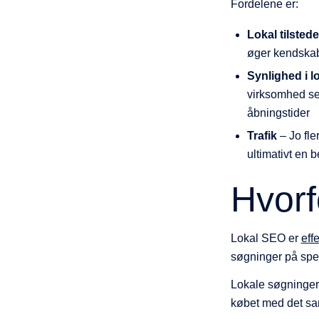
Fordelene er:
Lokal tilste
øger kendskabe
Synlighed i l
virksomhed set
åbningstider
Trafik
– Jo fle
ultimativt en
Hvorf
Lokal SEO er
effe
søgninger på spec
Lokale søgninger 
købet med det sam