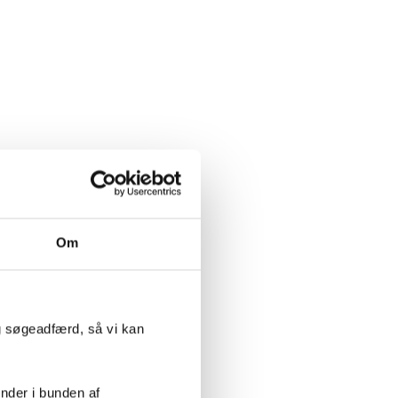
rne hos dine
Om
er på Google, hvis
ndkøb på nettet,
g søgeadfærd, så vi kan
inder i bunden af