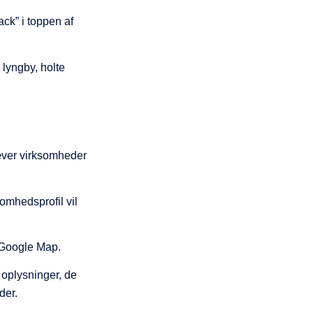
ck” i toppen af
æver virksomheder
somhedsprofil vil
 Google Map.
e oplysninger, de
der.