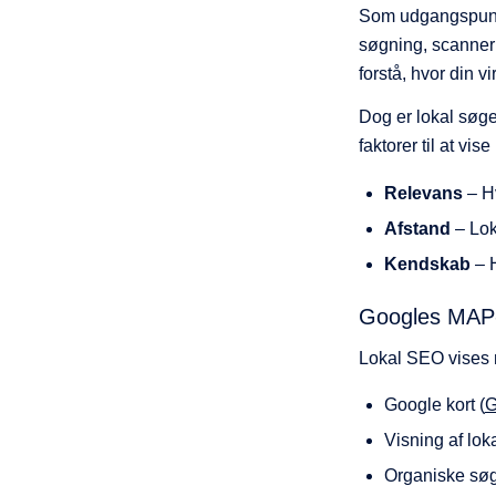
Som udgangspunkt
søgning, scanner
forstå, hvor din v
Dog er lokal søg
faktorer til at vis
Relevans
– Hv
Afstand
– Lok
Kendskab
– H
Googles MAP
Lokal SEO vises m
Google kort (
G
Visning af lok
Organiske søg