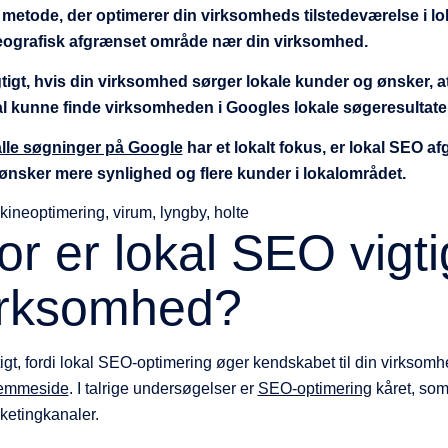
metode, der optimerer din virksomheds tilstedeværelse i l
geografisk afgrænset område nær din virksomhed.
Menu
tigt, hvis din virksomhed sørger lokale kunder og ønsker, at
l kunne finde virksomheden i Googles lokale søgeresultate
alle søgninger på Google
har et lokalt fokus, er lokal SEO a
ønsker mere synlighed og flere kunder i lokalområdet.
or er lokal SEO vigtig
irksomhed?
igt, fordi lokal SEO-optimering øger kendskabet til din virksom
emmeside
. I talrige undersøgelser er
SEO-optimering
kåret, som
rketingkanaler.