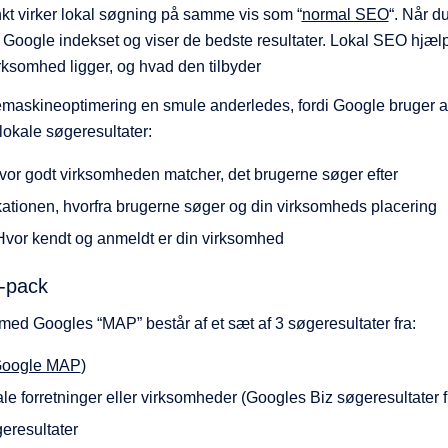
 virker lokal søgning på samme vis som “
normal SEO
“. Når d
 Google indekset og viser de bedste resultater. Lokal SEO hjæ
irksomhed ligger, og hvad den tilbyder
emaskineoptimering en smule anderledes, fordi Google bruger 
e lokale søgeresultater:
or godt virksomheden matcher, det brugerne søger efter
ationen, hvorfra brugerne søger og din virksomheds placering
vor kendt og anmeldt er din virksomhed
-pack
ed Googles “MAP” består af et sæt af 3 søgeresultater fra:
oogle MAP
)
ale forretninger eller virksomheder (Googles Biz søgeresultater 
eresultater