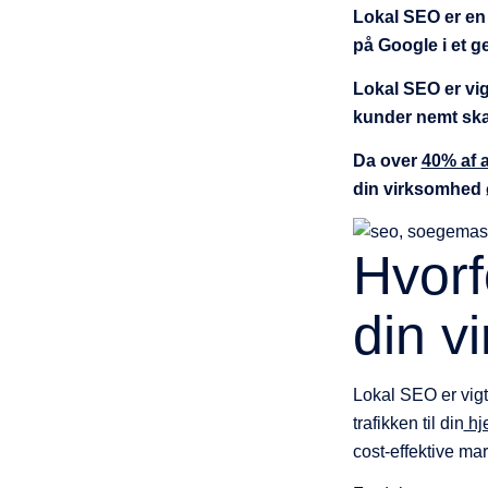
Lokal SEO er en 
på Google i et 
Lokal SEO er vig
kunder nemt ska
Da over
40% af 
din virksomhed 
Hvorf
din v
Lokal SEO er vigt
trafikken til din
hj
cost-effektive ma