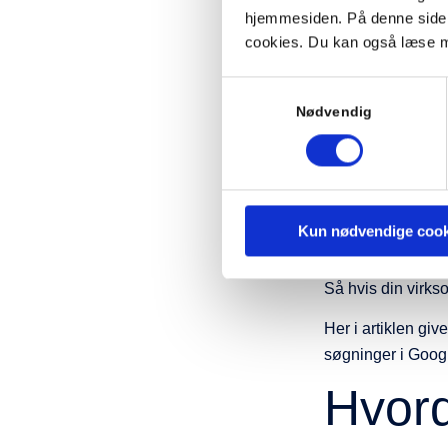
Hvord
hjemmesiden. På denne side k
cookies. Du kan også læse m
egent
Samtykkevalg
Nødvendig
Lokal søgemaskine
De søger sandsynl
i Virum” eller “ad
Eller blot på orde
Kun nødvendige cook
lokale søgninger
Så hvis din virks
Her i artiklen giv
søgninger i Goog
Hvord