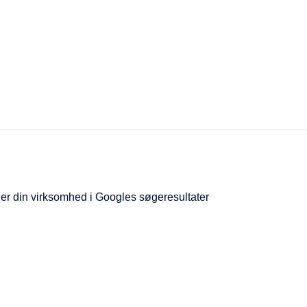
Services
nder din virksomhed i Googles søgeresultater
Referencer