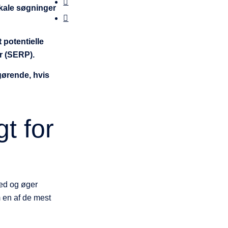
okale søgninger
 potentielle
r (SERP).
fgørende, hvis
t for
hed og øger
 en af de mest