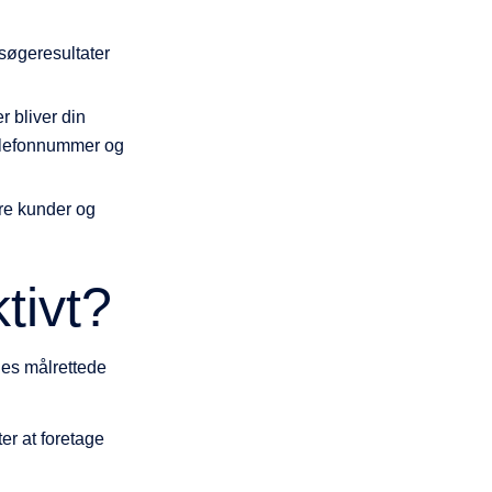
søgeresultater
 bliver din
telefonnummer og
ere kunder og
tivt?
ages målrettede
ter at foretage