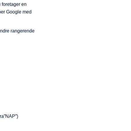
u foretager en
lper Google med
andre rangerende
fra”NAP”)