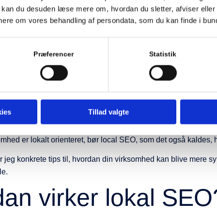
an fungerer lokal 
an du desuden læse mere om, hvordan du sletter, afviser eller 
ere om vores behandling af persondata, som du kan finde i bu
ligt?
Præferencer
Statistik
optimering fungerer ved, at dine potentielle kunder foretager l
igvis på et søgeord eller frase samt en by som f.eks. “tandlæg
vokat nær mig”.
t f.eks. “fysioterapeut”, hvor Google på baggrund af brugerens i
ies
Tillad valgte
omhed er lokalt orienteret, bør local SEO, som det også kaldes, h
er jeg konkrete tips til, hvordan din virksomhed kan blive mere syn
le.
an virker lokal SEO