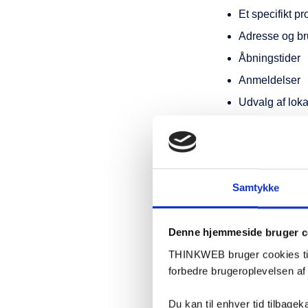
Et specifikt pr
Adresse og bru
Åbningstider
Anmeldelser
Udvalg af lok
Hvis din virksomh
konkurrenter.
Virksomheder
Samtykke
Når forbrugerne s
markedsandel på 
Denne hjemmeside bruger c
Det samme gør si
THINKWEB bruger cookies til 
finder de virkso
forbedre brugeroplevelsen a
Du kan til enhver tid tilbage