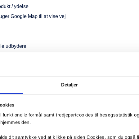
odukt / ydelse
ger Google Map til at vise vej
ale udbydere
ed ikke kommer frem i de lokale søgeresultater, handler kunde
ne bruger også søgemaskinerne
Detaljer
øger efter en produkt eller ydelse, gør de det oftest via søgning
verdensplan er over 90% (Kilde:
Global Stats
, august 2024).
ookies
g gældende for virksomhederne. Når B2B-indkøbere foretager i
funktionelle formål samt tredjepartcookies til besøgsstatistik o
mheder i Googles søgeresultater (SERP).
f hjemmesiden.
kalde dit samtykke ved at klikke på siden Cookies, som du også f