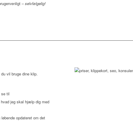
brugervenligt –
selvfølgelig!
u vil bruge dine klip.
se til
e, hvad jeg skal hjælp dig med
ig løbende opdateret om det