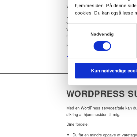
hjemmesiden. På denne side k
Velegnet til iværksætter og nystartet v
cookies. Du kan også læse m
Du har brug for hjemmeside her og nu. 
vedligeholde, billig i drift og langtidshol
Samtykkevalg
virksomhed. Du har brug for en hjemmesi
Nødvendig
responsivt design og sikkerhedsoptime
Fra 7.500 kr. ekskl. moms
LÆS MERE OM PRISEN
Kun nødvendige cook
WORDPRESS S
Med en WordPress serviceaftale kan du 
sikring af hjemmesiden til mig.
Dine fordele:
Du får en mindre opgave at varetage