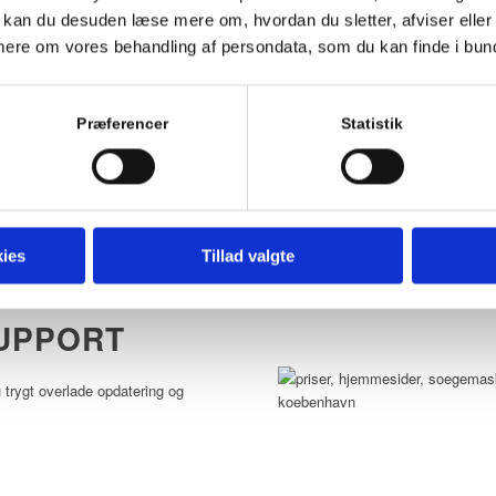
Velegnet til etablerede virksomhe
an du desuden læse mere om, hvordan du sletter, afviser eller 
irksomhed
ere om vores behandling af persondata, som du kan finde i bu
Du har et bredt udvalg af produkte
Den skal være enkel at
og har meget fokus på den visuell
dbar i takt med, at du skalerer din
virksomheden. Typisk vil du have b
de, der er brugervenlig, i
integrationer til f.eks. bookingsy
Præferencer
Statistik
ret –
naturligvis!
Fra 12.000 kr. ekskl. moms
LÆS MERE OM PRISEN
ies
Tillad valgte
UPPORT
trygt overlade opdatering og