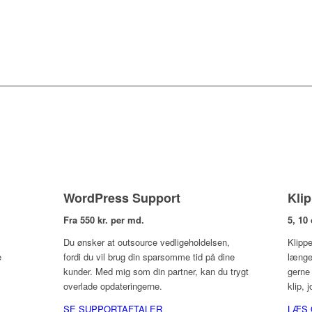
WordPress Support
Kli
Fra 550 kr. per md.
5, 10
Du ønsker at outsource vedligeholdelsen,
Klippe
e
fordi du vil brug din sparsomme tid på dine
længe
kunder. Med mig som din partner, kan du trygt
gerne 
overlade opdateringerne.
klip, 
SE SUPPORTAFTALER
LÆS 