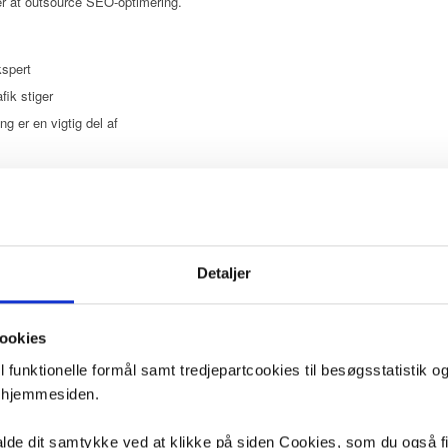
r at outsource SEO-optimering.
kspert
fik stiger
g er en vigtig del af
son
ng binding
Detaljer
ookies
funktionelle formål samt tredjepartcookies til besøgsstatistik o
ESSIONEL HJEMMESIDE
f hjemmesiden.
WordPress Profession
kalde dit samtykke ved at klikke på siden Cookies, som du også f