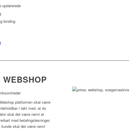
e opdaterede
g
ng binding
R
L WEBSHOP
 virksomheder
 Webshop platformen skal være
gtidsholdbar i takt med, at du
ator skal det være nemt at
grerbart med betalingsløsninger,
m kunde skal det være nemt