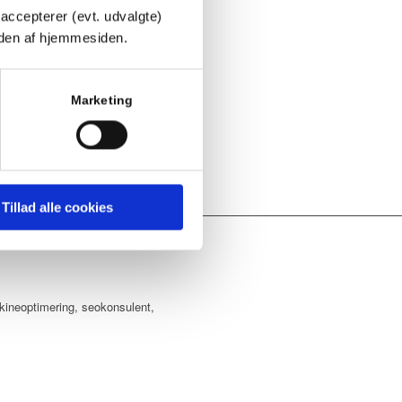
der
accepterer (evt. udvalgte)
nden af hjemmesiden.
r/ydelser. Du skal positionere dit brand
e identitet og præsentation af
rug for flere forskellige software
stem og sociale medier.
Marketing
Tillad alle cookies