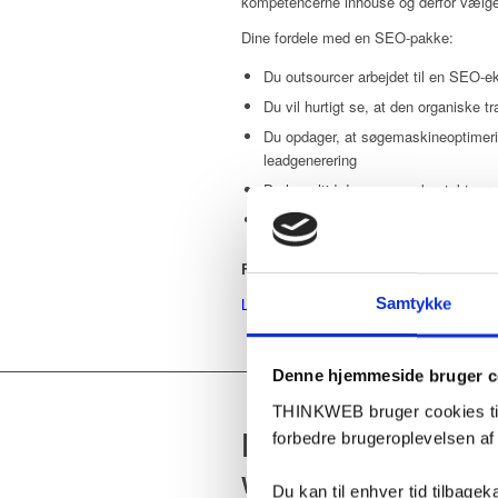
kompetencerne inhouse og derfor vælge
Dine fordele med en SEO-pakke:
Du outsourcer arbejdet til en SEO-e
Du vil hurtigt se, at den organiske tra
Du opdager, at søgemaskineoptimerin
leadgenerering
Du har altid den samme kontaktper
Du får en overskuelig aftale uden la
Fra 2.950 kr. per måned ekskl. moms
LÆS MERE OM SEO PRISER
Samtykke
Denne hjemmeside bruger c
THINKWEB bruger cookies til 
PRIS PÅ PROF
forbedre brugeroplevelsen a
WordPress Standard
Du kan til enhver tid tilbage