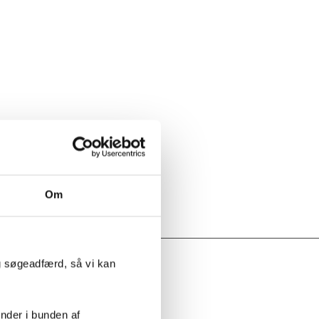
Om
g søgeadfærd, så vi kan
el
inder i bunden af